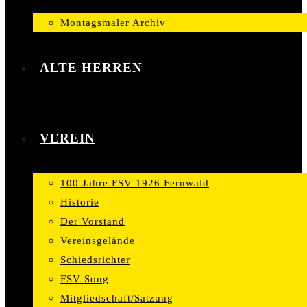
Montagsmaler Archiv
ALTE HERREN
VEREIN
100 Jahre FSV 1926 Fernwald
Historie
Der Vorstand
Vereinsgelände
Schiedsrichter
FSV Song
Mitgliedschaft/Satzung