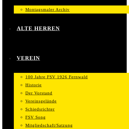
Montagsmaler Archiv
ALTE HERREN
VEREIN
100 Jahre FSV 1926 Fernwald
Historie
Der Vorstand
Vereinsgelände
Schiedsrichter
FSV Song
Mitgliedschaft/Satzung