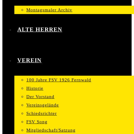
Montagsmaler Archiv
ALTE HERREN
VEREIN
100 Jahre FSV 1926 Fernwald
Historie
Der Vorstand
Vereinsgelände
Schiedsrichter
FSV Song
Mitgliedschaft/Satzung