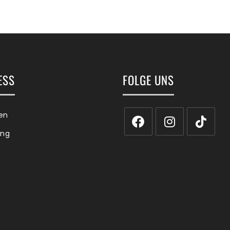
ESS
FOLGE UNS
en
ing