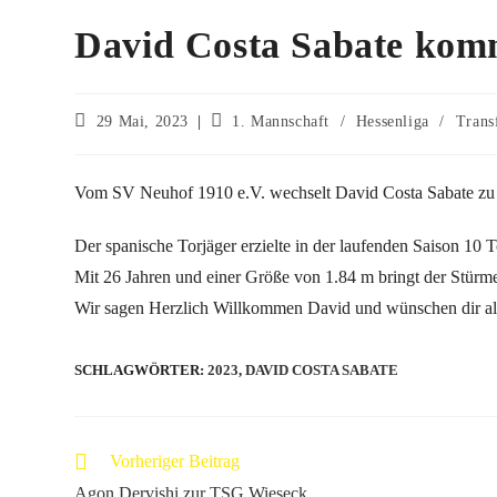
David Costa Sabate kom
29 Mai, 2023
1. Mannschaft
/
Hessenliga
/
Trans
Vom SV Neuhof 1910 e.V. wechselt David Costa Sabate zu
Der spanische Torjäger erzielte in der laufenden Saison 10 T
Mit 26 Jahren und einer Größe von 1.84 m bringt der Stürm
Wir sagen Herzlich Willkommen David und wünschen dir all
SCHLAGWÖRTER
:
2023
,
DAVID COSTA SABATE
Vorheriger Beitrag
Agon Dervishi zur TSG Wieseck